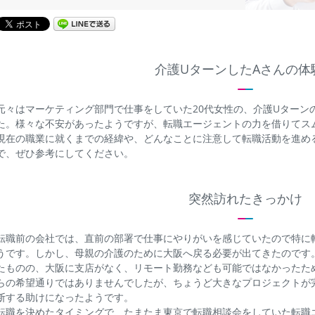
介護UターンしたAさんの体
元々はマーケティング部門で仕事をしていた20代女性の、介護Uターン
た。様々な不安があったようですが、転職エージェントの力を借りてス
現在の職業に就くまでの経緯や、どんなことに注意して転職活動を進め
で、ぜひ参考にしてください。
突然訪れたきっかけ
転職前の会社では、直前の部署で仕事にやりがいを感じていたので特に
うです。しかし、母親の介護のために大阪へ戻る必要が出てきたのです
たものの、大阪に支店がなく、リモート勤務なども可能ではなかったた
らの希望通りではありませんでしたが、ちょうど大きなプロジェクトが
断する助けになったようです。
転職を決めたタイミングで、たまたま東京で転職相談会をしていた転職