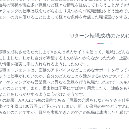
給与の現状や現在多い職種など様々な情報を提供してもらうことができ
ケティングの仕事は残念ながらあまり見つからず転職活動をどう進めて
ェントの力を借りることによって様々な条件を考慮した職場選びをする
Uターン転職成功のため
転職を成功させるためにまずAさんは求人サイトを使って、地域にどん
にしました。しかし自分が希望するものがみつからなかったため、上記
人情報を確実に手に入れられるようにしたのです。
転職エージェントは、面接のアドバイスなどこまめなサポートを行って
ふうに仕事がしたいのか、自分のどんなことを活かせるのかについて、
マーケティングから営業職へと異なる業務を行う転職だったので、スキ
たとのことです。また、提出物は丁寧にすばやく用意したり、連絡をも
なことをしっかりするように心がけたそうです。
その結果、Aさんは当初の目的である「母親の介護をしながらできる仕
比べて年収は100万円ほど下がってしまい、新しい業務の中でどうすれ
あるとのことですが、目的を実現できたのでこの転職は成功したと感じ