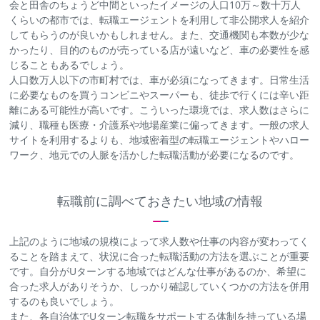
会と田舎のちょうど中間といったイメージの人口10万～数十万人
くらいの都市では、転職エージェントを利用して非公開求人を紹介
してもらうのが良いかもしれません。また、交通機関も本数が少な
かったり、目的のものが売っている店が遠いなど、車の必要性を感
じることもあるでしょう。
人口数万人以下の市町村では、車が必須になってきます。日常生活
に必要なものを買うコンビニやスーパーも、徒歩で行くには辛い距
離にある可能性が高いです。こういった環境では、求人数はさらに
減り、職種も医療・介護系や地場産業に偏ってきます。一般の求人
サイトを利用するよりも、地域密着型の転職エージェントやハロー
ワーク、地元での人脈を活かした転職活動が必要になるのです。
転職前に調べておきたい地域の情報
上記のように地域の規模によって求人数や仕事の内容が変わってく
ることを踏まえて、状況に合った転職活動の方法を選ぶことが重要
です。自分がUターンする地域ではどんな仕事があるのか、希望に
合った求人がありそうか、しっかり確認していくつかの方法を併用
するのも良いでしょう。
また、各自治体でUターン転職をサポートする体制を持っている場